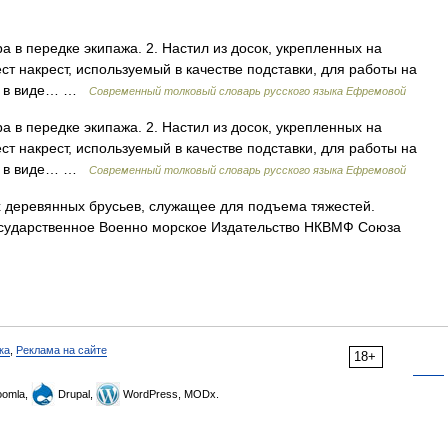
ра в передке экипажа. 2. Настил из досок, укрепленных на
ст накрест, используемый в качестве подставки, для работы на
ров в виде… …
Современный толковый словарь русского языка Ефремовой
ра в передке экипажа. 2. Настил из досок, укрепленных на
ст накрест, используемый в качестве подставки, для работы на
ров в виде… …
Современный толковый словарь русского языка Ефремовой
х деревянных брусьев, служащее для подъема тяжестей.
Государственное Военно морское Издательство НКВМФ Союза
ка
,
Реклама на сайте
18+
omla,
Drupal,
WordPress, MODx.