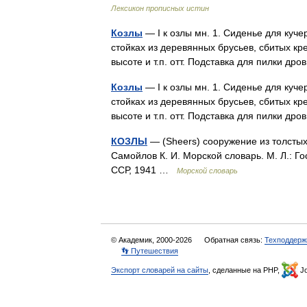
Лексикон прописных истин
Козлы
— I к озлы мн. 1. Сиденье для куче
стойках из деревянных брусьев, сбитых кре
высоте и т.п. отт. Подставка для пилки д
Козлы
— I к озлы мн. 1. Сиденье для куче
стойках из деревянных брусьев, сбитых кре
высоте и т.п. отт. Подставка для пилки д
КОЗЛЫ
— (Sheers) сооружение из толсты
Самойлов К. И. Морской словарь. М. Л.: 
ССР, 1941 …
Морской словарь
© Академик, 2000-2026
Обратная связь:
Техподдерж
👣 Путешествия
Экспорт словарей на сайты
, сделанные на PHP,
Jo