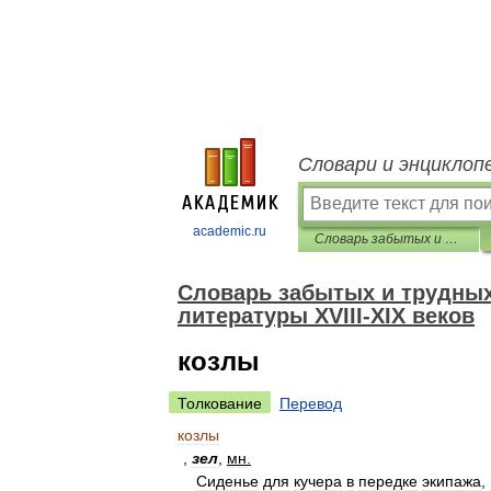
Словари и энциклоп
academic.ru
Словарь забытых и трудных слов из произведений русской литературы ХVIII-ХIХ веков
Словарь забытых и трудных
литературы ХVIII-ХIХ веков
козлы
Толкование
Перевод
козлы
,
зел
,
мн
.
Сиденье
для
кучера
в
передке
экипажа
,