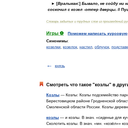
►
[
Вральман
:
]
Бывало
,
не
сойду
ни
н
соскочил
с
козел
-
отпер
дверцы
. //
Пу
Словарь
забытых
и
трудных
слов
из
произведений
ру
Игры ⚽
Поможем написать курсовую
Синонимы
:
козелки
,
козелок
,
настил
,
облучок
,
подстав
князь
Смотреть что такое "козлы" в друг
Козлы
— Козлы: Козлы подсемейство парн
Берестовицком районе Гродненской област
Смоленской области России. Козлы дере
козлы
— и козлы. В знач. «сиденье для ку
Сколотить козлы. В знач. «мн. «козёл»» к