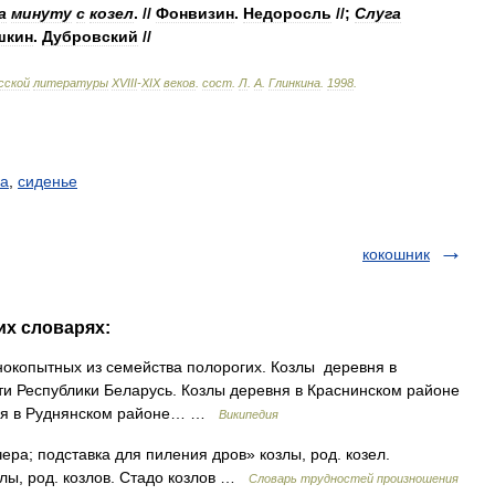
а
минуту
с
козел
. //
Фонвизин
.
Недоросль
//;
Слуга
шкин
.
Дубровский
//
сской
литературы
ХVIII
-
ХIХ
веков
.
сост
.
Л
.
А
.
Глинкина
.
1998
.
ка
,
сиденье
кокошник
их словарях:
окопытных из семейства полорогих. Козлы деревня в
и Республики Беларусь. Козлы деревня в Краснинском районе
вня в Руднянском районе… …
Википедия
чера; подставка для пиления дров» козлы, род. козел.
озлы, род. козлов. Стадо козлов …
Словарь трудностей произношения