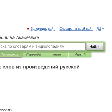
Запомнить сайт
Словарь на свой сайт
RU
едии на Академике
Найти!
Толкования
Переводы
Книги
Игры ⚽
 слов из произведений русской
повозки
.