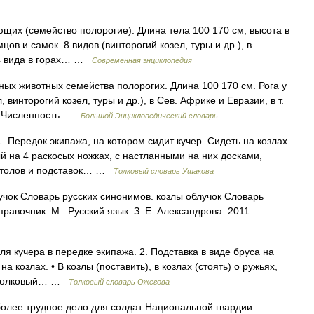
щих (семейство полорогие). Длина тела 100 170 см, высота в
мцов и самок. 8 видов (винторогий козел, туры и др.), в
 4 вида в горах… …
Современная энциклопедия
ых животных семейства полорогих. Длина 100 170 см. Рога у
 винторогий козел, туры и др.), в Сев. Африке и Евразии, в т.
ри. Численность …
Большой Энциклопедический словарь
1. Передок экипажа, на котором сидит кучер. Сидеть на козлах.
й на 4 раскосых ножках, с настланными на них досками,
 столов и подставок… …
Толковый словарь Ушакова
учок Словарь русских синонимов. козлы облучок Словарь
правочник. М.: Русский язык. З. Е. Александрова. 2011 …
я кучера в передке экипажа. 2. Подставка в виде бруса на
а козлах. • В козлы (поставить), в козлах (стоять) о ружьях,
х. Толковый… …
Толковый словарь Ожегова
более трудное дело для солдат Национальной гвардии …